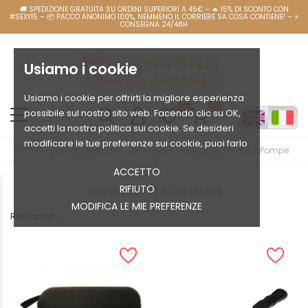
Usiamo i cookie
Usiamo i cookie per offrirti la migliore esperienza
0
0
possibile sul nostro sito web. Facendo clic su OK,
accetti la nostra politica sui cookie. Se desideri
modificare le tue preferenze sui cookie, puoi farlo
Home
pinkrabbitonline
Sex Toys
Sviluppatori Pene e Pompe
ACCETTO
RIFIUTO
Visualizzati 1-12 su 30 articoli
MODIFICA LE MIE PREFERENZE
Rilevanza