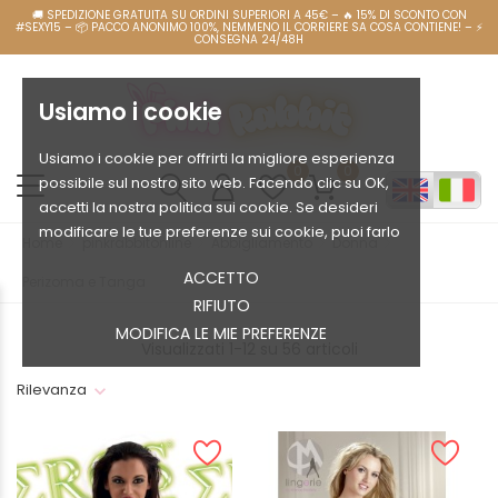
Usiamo i cookie
Usiamo i cookie per offrirti la migliore esperienza
0
0
possibile sul nostro sito web. Facendo clic su OK,
accetti la nostra politica sui cookie. Se desideri
modificare le tue preferenze sui cookie, puoi farlo
Home
pinkrabbitonline
Abbigliamento
Donna
ACCETTO
Perizoma e Tanga
RIFIUTO
MODIFICA LE MIE PREFERENZE
Visualizzati 1-12 su 56 articoli
Rilevanza