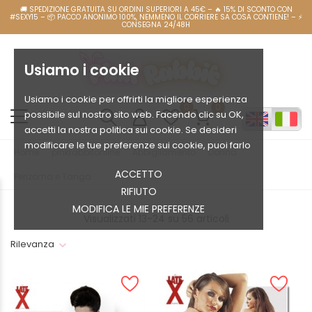
Usiamo i cookie
Usiamo i cookie per offrirti la migliore esperienza
0
0
possibile sul nostro sito web. Facendo clic su OK,
accetti la nostra politica sui cookie. Se desideri
modificare le tue preferenze sui cookie, puoi farlo
Home
pinkrabbitonline
Abbigliamento
Donna
ACCETTO
Perizoma e Tanga
RIFIUTO
MODIFICA LE MIE PREFERENZE
Visualizzati 13-24 su 56 articoli
Rilevanza