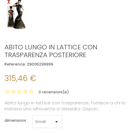
ABITO LUNGO IN LATTICE CON
TRASPARENZA POSTERIORE
Reference:
29006299999
315,46 €
0 recensioni(e)
Abito lungo in lattice con trasparenze, fornisce a chi lo
indossa una silhouette a clessidra. Dispon...
dimensioni :