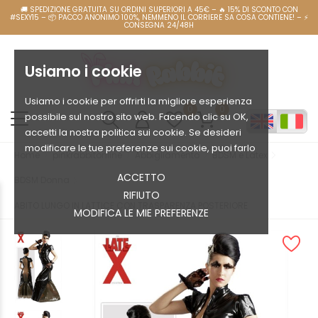
Usiamo i cookie
Usiamo i cookie per offrirti la migliore esperienza
0
0
possibile sul nostro sito web. Facendo clic su OK,
accetti la nostra politica sui cookie. Se desideri
modificare le tue preferenze sui cookie, puoi farlo
Home
pinkrabbitonline
Abbigliamento
BDSM e Latex
ACCETTO
BDSM Donna
RIFIUTO
ABITO LUNGO IN LATTICE CON TRASPARENZA POSTERIORE
MODIFICA LE MIE PREFERENZE