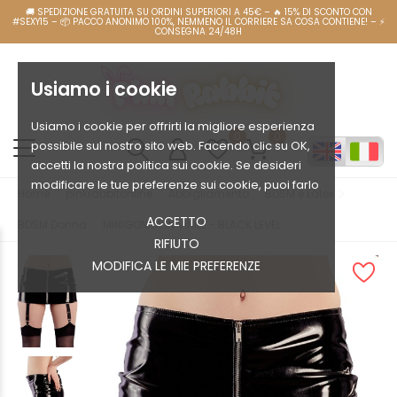
Usiamo i cookie
Usiamo i cookie per offrirti la migliore esperienza
0
0
possibile sul nostro sito web. Facendo clic su OK,
accetti la nostra politica sui cookie. Se desideri
modificare le tue preferenze sui cookie, puoi farlo
Home
pinkrabbitonline
Abbigliamento
BDSM e Latex
ACCETTO
BDSM Donna
MINIGONNA IN VINILE - BLACK LEVEL
RIFIUTO
MODIFICA LE MIE PREFERENZE