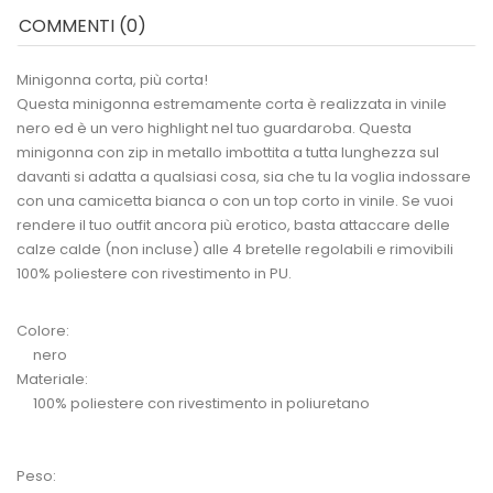
COMMENTI (0)
Minigonna corta, più corta!
Questa minigonna estremamente corta è realizzata in vinile
nero ed è un vero highlight nel tuo guardaroba. Questa
minigonna con zip in metallo imbottita a tutta lunghezza sul
davanti si adatta a qualsiasi cosa, sia che tu la voglia indossare
con una camicetta bianca o con un top corto in vinile. Se vuoi
rendere il tuo outfit ancora più erotico, basta attaccare delle
calze calde (non incluse) alle 4 bretelle regolabili e rimovibili
100% poliestere con rivestimento in PU.
Colore:
nero
Materiale:
100% poliestere con rivestimento in poliuretano
Peso: