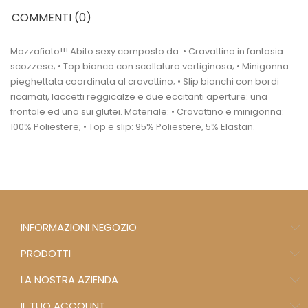
COMMENTI (0)
Mozzafiato!!! Abito sexy composto da: • Cravattino in fantasia
scozzese; • Top bianco con scollatura vertiginosa; • Minigonna
pieghettata coordinata al cravattino; • Slip bianchi con bordi
ricamati, laccetti reggicalze e due eccitanti aperture: una
frontale ed una sui glutei. Materiale: • Cravattino e minigonna:
100% Poliestere; • Top e slip: 95% Poliestere, 5% Elastan.
INFORMAZIONI NEGOZIO
PRODOTTI
LA NOSTRA AZIENDA
IL TUO ACCOUNT