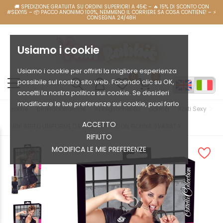
Usiamo i cookie
Usiamo i cookie per offrirti la migliore esperienza
0
0
possibile sul nostro sito web. Facendo clic su OK,
accetti la nostra politica sui cookie. Se desideri
modificare le tue preferenze sui cookie, puoi farlo
Home
pinkrabbitonline
Abbigliamento
Donna
Abiti Sexy
ACCETTO
MINI ABITO UNIFORME DA POLIZIOTTA CON GONNA SVASATA
RIFIUTO
MODIFICA LE MIE PREFERENZE