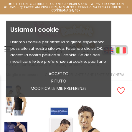
Usiamo i cookie
Usiamo i cookie per offrirti la migliore esperienza
0
0
possibile sul nostro sito web. Facendo clic su OK,
accetti la nostra politica sui cookie. Se desideri
modificare le tue preferenze sui cookie, puoi farlo
Home
pinkrabbitonline
Abbigliamento
Uomo
ACCETTO
Maglie e Accessori
CANOTTA MODELLANTE E SNELLENTE BELLY NERA
RIFIUTO
MODIFICA LE MIE PREFERENZE