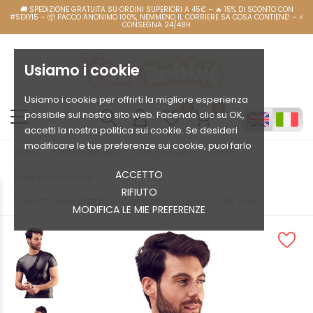
Usiamo i cookie
Usiamo i cookie per offrirti la migliore esperienza
0
0
possibile sul nostro sito web. Facendo clic su OK,
accetti la nostra politica sui cookie. Se desideri
modificare le tue preferenze sui cookie, puoi farlo
Home
pinkrabbitonline
Abbigliamento
Uomo
ACCETTO
Maglie e Accessori
RIFIUTO
T-SHIRT UOMO STRETCHY CON MARSUPIO NEK COLORE NERO
MODIFICA LE MIE PREFERENZE