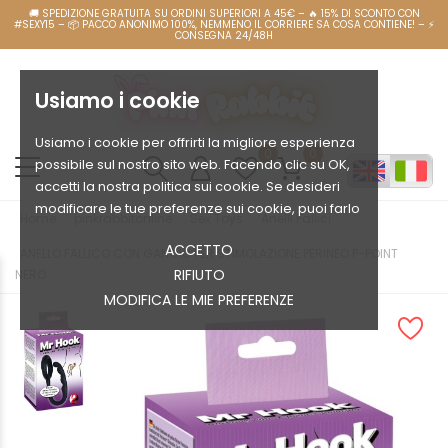
Usiamo i cookie
Usiamo i cookie per offrirti la migliore esperienza
0
0
possibile sul nostro sito web. Facendo clic su OK,
accetti la nostra politica sui cookie. Se desideri
modificare le tue preferenze sui cookie, puoi farlo
Home
pinkrabbitonline
Sex Toys
Anelli Fallici
ACCETTO
ANELLO FALLICO CON GANCIO PER STIMOLAZIONE PERINEO P-POINT
RIFIUTO
NERO
MODIFICA LE MIE PREFERENZE