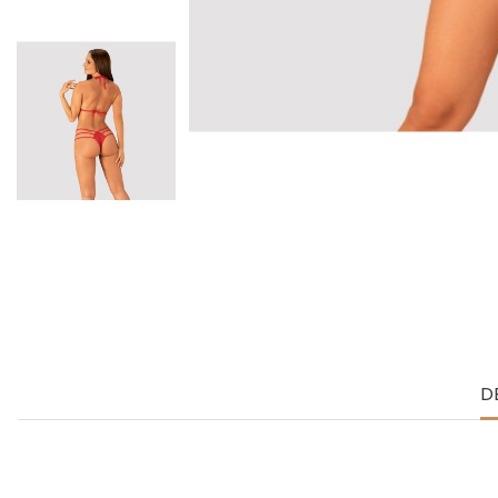
D
Caratteristiche
Per donne