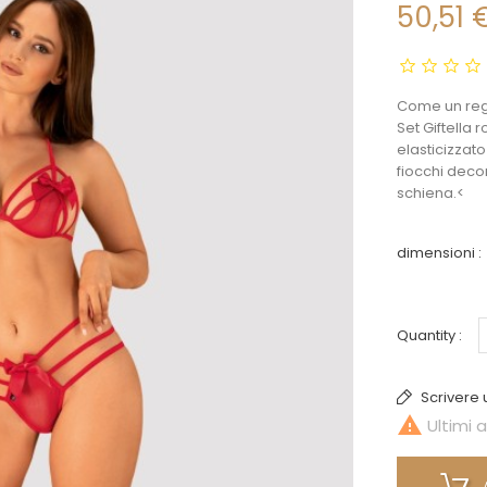
50,51 
Come un reg
Set Giftella
elasticizzat
fiocchi deco
schiena.<
dimensioni :
Quantity :
Scrivere 

Ultimi a