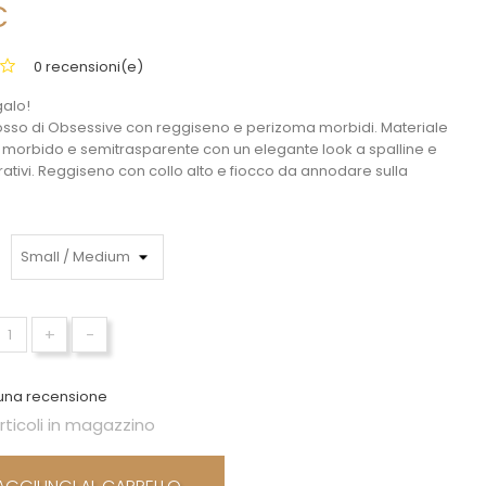
€
0 recensioni(e)
alo!
 rosso di Obsessive con reggiseno e perizoma morbidi. Materiale
o morbido e semitrasparente con un elegante look a spalline e
rativi. Reggiseno con collo alto e fiocco da annodare sulla
+
-
una recensione
rticoli in magazzino