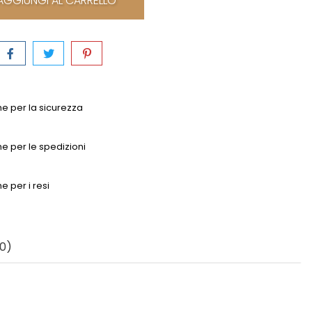
AGGIUNGI AL CARRELLO
che per la sicurezza
che per le spedizioni
he per i resi
0)