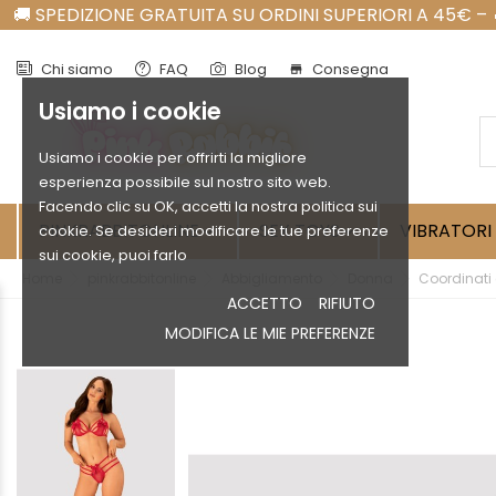
Chi siamo
FAQ
Blog
Consegna
store
Usiamo i cookie
Usiamo i cookie per offrirti la migliore
esperienza possibile sul nostro sito web.
Facendo clic su OK, accetti la nostra politica sui
PINKRABBITONLINE
SEX TOYS
VIBRATORI
cookie. Se desideri modificare le tue preferenze


sui cookie, puoi farlo
Home
pinkrabbitonline
Abbigliamento
Donna
Coordinati
ACCETTO
RIFIUTO
MODIFICA LE MIE PREFERENZE