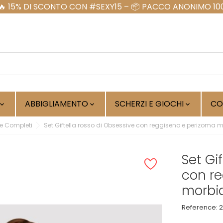
ABBIGLIAMENTO
SCHERZI E GIOCHI
CO



 e Completi
Set Giftella rosso di Obsessive con reggiseno e perizoma m
Set Gi
con r
morbid
Reference:
2