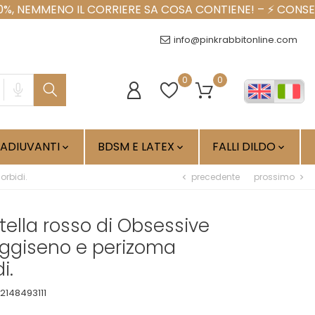
info@pinkrabbitonline.com
0
0
ADIUVANTI
BDSM E LATEX
FALLI DILDO



precedente
prossimo
orbidi.
chevron_left
chevron_right
ftella rosso di Obsessive
eggiseno e perizoma
i.
2148493111