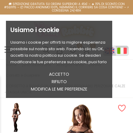
Usiamo i cookie
Usiamo i cookie per offrirti la migliore esperienza
0
0
possibile sul nostro sito web. Facendo clic su OK,
accetti la nostra politica sui cookie. Se desideri
modificare le tue preferenze sui cookie, puoi farlo
Home
pinkrabbitonline
Abbigliamento
Donna
ACCETTO
Corsetti e Guepiere
RIFIUTO
CORSETTO A RIGHE CON GIARRETTIERE REGOLABILI PERIZOMA E CALZE
MODIFICA LE MIE PREFERENZE
- TAGLIA UNICA