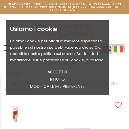
Usiamo i cookie
Usiamo i cookie per offrirti la migliore esperienza
0
0
possibile sul nostro sito web. Facendo clic su OK,
accetti la nostra politica sui cookie. Se desideri
modificare le tue preferenze sui cookie, puoi farlo
Home
pinkrabbitonline
Coadiuvanti
Lubrificanti
ACCETTO
Classici
RIFIUTO
LUBRIFICANTE A BASE ACQUOSA CON FEROMONI MAI ATTRACTION -
MODIFICA LE MIE PREFERENZE
NEUTRO - 75ML