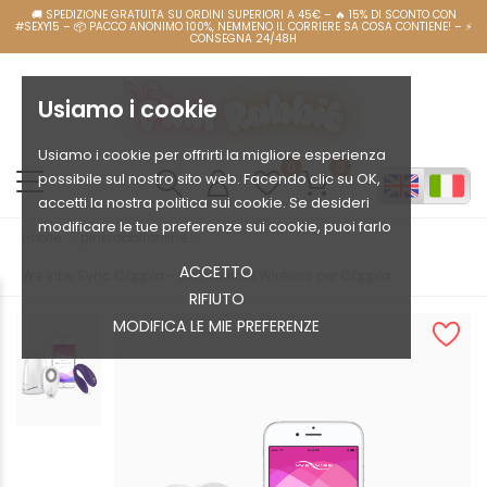
Usiamo i cookie
Usiamo i cookie per offrirti la migliore esperienza
0
0
possibile sul nostro sito web. Facendo clic su OK,
accetti la nostra politica sui cookie. Se desideri
modificare le tue preferenze sui cookie, puoi farlo
Home
pinkrabbitonline
ACCETTO
We Vibe Sync Coppia - Stimolatore Wireless per Coppia
RIFIUTO
MODIFICA LE MIE PREFERENZE