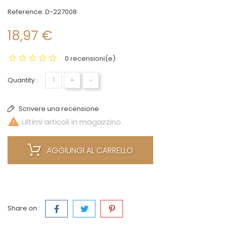
Reference:
D-227008
18,97 €
0 recensioni(e)
+
-
Quantity :
Scrivere una recensione

Ultimi articoli in magazzino
AGGIUNGI AL CARRELLO
Share on :