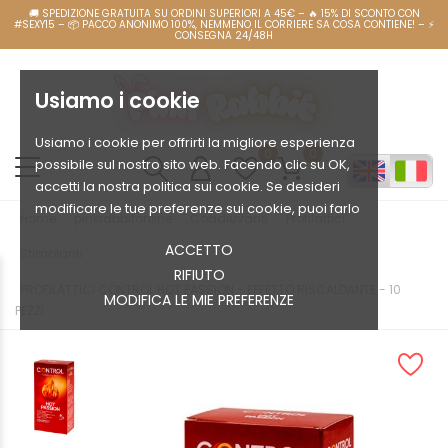
Usiamo i cookie
Usiamo i cookie per offrirti la migliore esperienza
0
0
possibile sul nostro sito web. Facendo clic su OK,
accetti la nostra politica sui cookie. Se desideri
modificare le tue preferenze sui cookie, puoi farlo
Home
pinkrabbitonline
Coadiuvanti
Profilattici
ACCETTO
Stimolanti
RIFIUTO
PROFILATTICI CONTROL HOT PASSION - EFFETTO RISCALDANTE - 10
MODIFICA LE MIE PREFERENZE
PEZZI