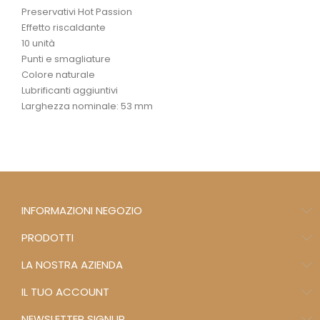
Preservativi Hot Passion
Effetto riscaldante
10 unità
Punti e smagliature
Colore naturale
Lubrificanti aggiuntivi
Larghezza nominale: 53 mm
INFORMAZIONI NEGOZIO
PRODOTTI
LA NOSTRA AZIENDA
IL TUO ACCOUNT
NEWSLETTER SIGNUP