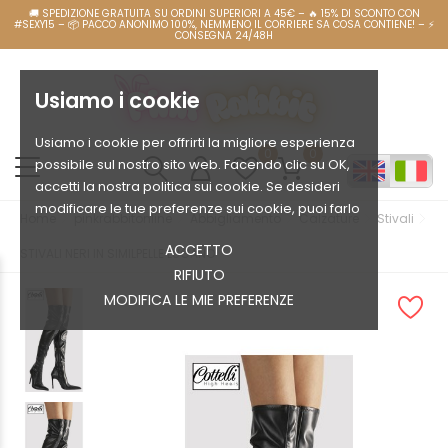
Usiamo i cookie
Usiamo i cookie per offrirti la migliore esperienza
0
0
possibile sul nostro sito web. Facendo clic su OK,
accetti la nostra politica sui cookie. Se desideri
modificare le tue preferenze sui cookie, puoi farlo
Home
pinkrabbitonline
Abbigliamento
Calzature
Stivali
ACCETTO
STIVALI NERI IN SIMILPELLE LUGANO
RIFIUTO
MODIFICA LE MIE PREFERENZE