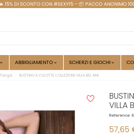
ABBIGLIAMENTO
SCHERZI E GIOCHI
CO



 Tanga
BUSTINO A CULOTTE COLLEZIONE VILLA BEL AMI
BUSTI
VILLA 
Reference:
57,65 