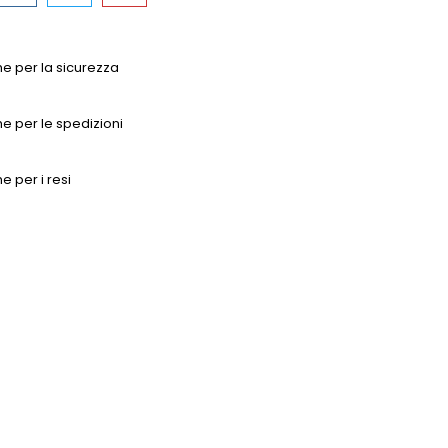
che per la sicurezza
che per le spedizioni
he per i resi