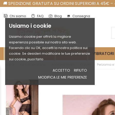
Chi siamo
FAQ
Blog
Consegna
store
Usiamo i cookie
Usiamo i cookie per offrirti la migliore
esperienza possibile sul nostro sito web.
Facendo clic su OK, accetti la nostra politica sui
PINKRABBITONLINE
SEX TOYS
VIBRATORI
cookie. Se desideri modificare le tue preferenze


sui cookie, puoi farlo
Home
pinkrabbitonline
Abbigliamento
Donna
Perizoma e
ACCETTO
RIFIUTO
MODIFICA LE MIE PREFERENZE