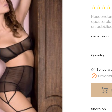
Nascondersi
questa eleg
un pubblico
dimensioni :
Quantity :
Scrivere 

Prodott
Share on :