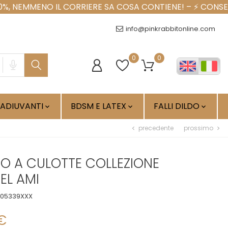
info@pinkrabbitonline.com
0
0
ADIUVANTI
BDSM E LATEX
FALLI DILDO



precedente
prossimo
chevron_left
chevron_right
NO A CULOTTE COLLEZIONE
BEL AMI
605339XXX
€